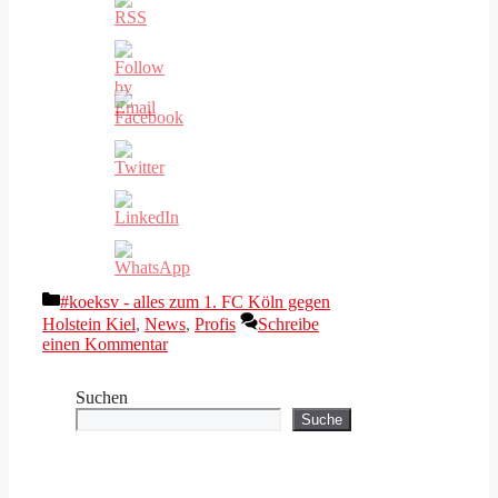
Kategorien
#koeksv - alles zum 1. FC Köln gegen
Holstein Kiel
,
News
,
Profis
Schreibe
einen Kommentar
Suchen
Suche