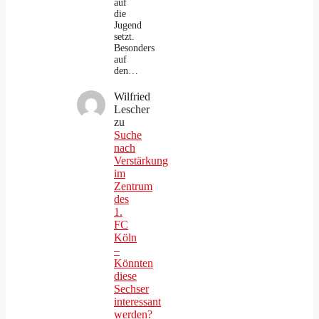
auf
die
Jugend
setzt.
Besonders
auf
den…
Wilfried
Lescher
zu
Suche
nach
Verstärkung
im
Zentrum
des
1.
FC
Köln
–
Könnten
diese
Sechser
interessant
werden?