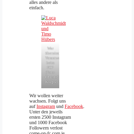
alles andere als
einfach.
Wer
übernimmt
Verantwortung
beim
FC?
(Foto:
Christof
Koepsel/GettyImages)
Wir wollen weiter
wachsen. Folgt uns
auf
Instagram
und
Facebook
.
Unter den jeweils
ersten 2500 Instagram
und 1000 Facebook
Followern verlost
come-on-fc.com je