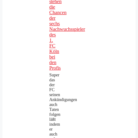
stehen
die
Chancen
der
sechs
Nachwuchsspieler
des
1.
FC
Köln
bei
den
Profis
Super
das
der
FC
seinen
Ankündigungen
auch
Taten
folgen
läßt
indem
er
auch