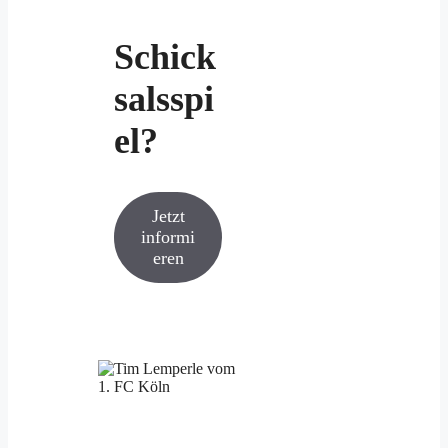
Schick
salsspi
el?
Jetzt
informi
eren