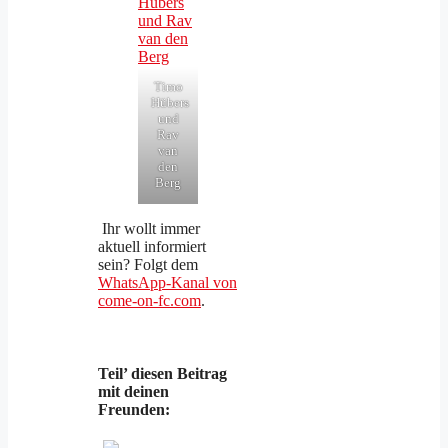
Timo
Hübers
und
Rav
van
den
Berg
Ihr wollt immer
aktuell informiert
sein? Folgt dem
WhatsApp-Kanal von
come-on-fc.com
.
Teil’ diesen Beitrag
mit deinen
Freunden: