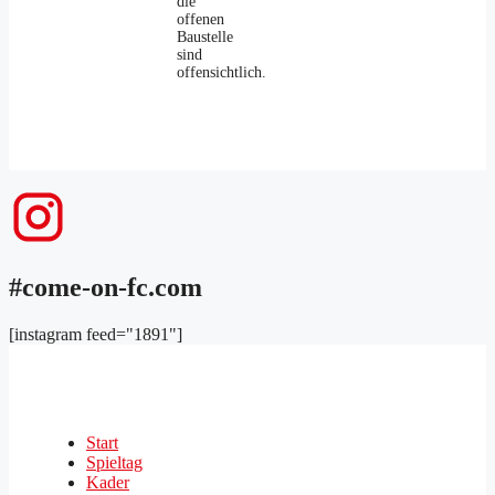
die
offenen
Baustelle
sind
offensichtlich.
#come-on-fc.com
[instagram feed="1891"]
Start
Spieltag
Kader