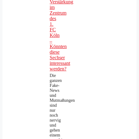
Verstärkung
im
Zentrum
des
1.
FC
Köln
–
Könnten
diese
Sechser
interessant
werden?
Die
ganzen
Fake-
News
und
Mutmaßungen
sind
nur
noch
nervig
und
gehen
einem