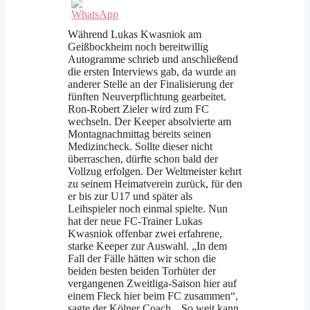
Während Lukas Kwasniok am
Geißbockheim noch bereitwillig
Autogramme schrieb und anschließend
die ersten Interviews gab, da wurde an
anderer Stelle an der Finalisierung der
fünften Neuverpflichtung gearbeitet.
Ron-Robert Zieler wird zum FC
wechseln. Der Keeper absolvierte am
Montagnachmittag bereits seinen
Medizincheck. Sollte dieser nicht
überraschen, dürfte schon bald der
Vollzug erfolgen. Der Weltmeister kehrt
zu seinem Heimatverein zurück, für den
er bis zur U17 und später als
Leihspieler noch einmal spielte. Nun
hat der neue FC-Trainer Lukas
Kwasniok offenbar zwei erfahrene,
starke Keeper zur Auswahl. „In dem
Fall der Fälle hätten wir schon die
beiden besten beiden Torhüter der
vergangenen Zweitliga-Saison hier auf
einem Fleck hier beim FC zusammen“,
sagte der Kölner Coach. „So weit kann