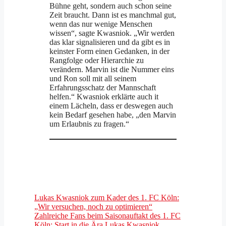
Bühne geht, sondern auch schon seine
Zeit braucht. Dann ist es manchmal gut,
wenn das nur wenige Menschen
wissen“, sagte Kwasniok. „Wir werden
das klar signalisieren und da gibt es in
keinster Form einen Gedanken, in der
Rangfolge oder Hierarchie zu
verändern. Marvin ist die Nummer eins
und Ron soll mit all seinem
Erfahrungsschatz der Mannschaft
helfen.“ Kwasniok erklärte auch it
einem Lächeln, dass er deswegen auch
kein Bedarf gesehen habe, „den Marvin
um Erlaubnis zu fragen.“
Lukas Kwasniok zum Kader des 1. FC Köln:
„Wir versuchen, noch zu optimieren“
Zahlreiche Fans beim Saisonauftakt des 1. FC
Köln: Start in die Ära Lukas Kwasniok