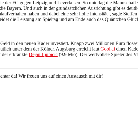
ie der FC gegen Leipzig und Leverkusen. So unterlag die Mannschaft
n die Bayern. Und auch in der grundsätzlichen Ausrichtung gibt es deut
 Anlaufverhalten haben und dabei eine sehr hohe Intensität“, sagte Stef
heidet die Leistung am Spieltag und am Ende auch das Quäntchen Glüc
Geld in den neuen Kader investiert. Knapp zwei Millionen Euro flosse
tlich unter dem der Kölner. Augsburg erreicht laut
Gool.ai
einen Kade
t der erkrankte
Dejan Ljubicic
(9.9 Mio). Der wertvollste Spieler des V
tar da! Wir freuen uns auf einen Austausch mit dir!