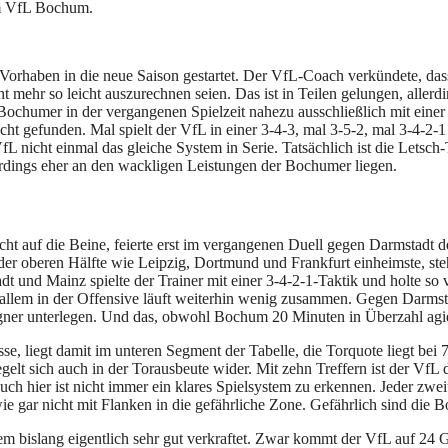
zum VfL Bochum.
orhaben in die neue Saison gestartet. Der VfL-Coach verkündete, das
 mehr so leicht auszurechnen seien. Das ist in Teilen gelungen, allerdi
ochumer in der vergangenen Spielzeit nahezu ausschließlich mit einer Vi
cht gefunden. Mal spielt der VfL in einer 3-4-3, mal 3-5-2, mal 3-4-2
L nicht einmal das gleiche System in Serie. Tatsächlich ist die Letsch-
rdings eher an den wackligen Leistungen der Bochumer liegen.
ht auf die Beine, feierte erst im vergangenen Duell gegen Darmstadt 
r oberen Hälfte wie Leipzig, Dortmund und Frankfurt einheimste, steh
dt und Mainz spielte der Trainer mit einer 3-4-2-1-Taktik und holte so
r allem in der Offensive läuft weiterhin wenig zusammen. Gegen Darms
Gegner unterlegen. Und das, obwohl Bochum 20 Minuten in Überzahl agie
 liegt damit im unteren Segment der Tabelle, die Torquote liegt bei 7,
iegelt sich auch in der Torausbeute wider. Mit zehn Treffern ist der Vf
auch hier ist nicht immer ein klares Spielsystem zu erkennen. Jeder zwei
e gar nicht mit Flanken in die gefährliche Zone. Gefährlich sind die B
m bislang eigentlich sehr gut verkraftet. Zwar kommt der VfL auf 24 