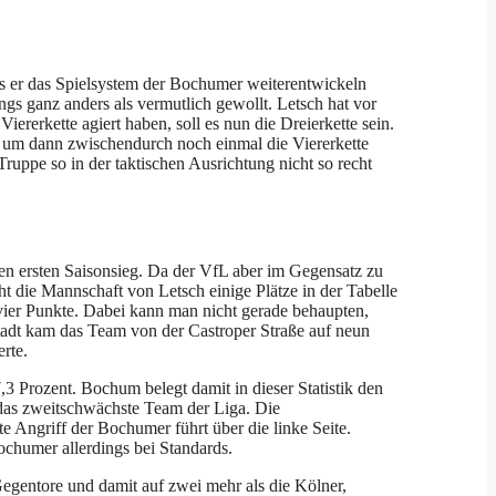
s er das Spielsystem der Bochumer weiterentwickeln
ngs ganz anders als vermutlich gewollt. Letsch hat vor
ererkette agiert haben, soll es nun die Dreierkette sein.
-1 um dann zwischendurch noch einmal die Viererkette
Truppe so in der taktischen Ausrichtung nicht so recht
den ersten Saisonsieg. Da der VfL aber im Gegensatz zu
t die Mannschaft von Letsch einige Plätze in der Tabelle
 vier Punkte. Dabei kann man nicht gerade behaupten,
tadt kam das Team von der Castroper Straße auf neun
rte.
3 Prozent. Bochum belegt damit in dieser Statistik den
L das zweitschwächste Team der Liga. Die
te Angriff der Bochumer führt über die linke Seite.
ochumer allerdings bei Standards.
Gegentore und damit auf zwei mehr als die Kölner,