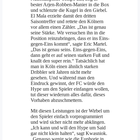
bester Arjen-Robben-Manier in die Box
und schlenzte die Kugel in den Giebel.
El Mala erzielte damit den dritten
Saisontreffer und rettete den Kölnern
vor allem einen Zähler. „Das ist genau
seine Stärke. Wir versuchen ihn in die
Position reinzubringen, dass er ins Eins-
gegen-Eins kommt“, sagte Eric Martel.
„Das ist genau seins. Eins-gegen-Eins,
dann geht er auf seinen starken Fuß und
knallt den super rein.“ Tatsächlich hat
man in Köln einen ähnlich starken
Dribbler seit Jahren nicht mehr
gesehen. Und während man den
Eindruck gewinnt, der FC würde den
Hype um den Spieler einfangen wollen,
tut dieser wiederum alles dafür, dieses
Vorhaben abzuschmettern.
Mit diesen Leistungen ist der Wirbel um
den Spieler einfach vorprogrammiert
und wird sicher nicht mehr abklingen.
„Ich kann und will den Hype um Said
gar nicht klein halten“, sagt Kwasniok.
„Genauso wenig wie die Euphorie in