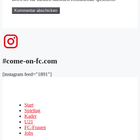
#come-on-fc.com
[instagram feed="1891"]
Start
Spieltag
Kader
U21
FC-Frauen
Jobs