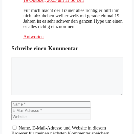
19 Oktober, 2025 um 11:56 Uhr
Für mich macht der Trainer alles richtig er hilft ihm
nicht abzuheben weil er weiß mit gerade einmal 19
Jahren ist es sehr schwer den ganzen Hype um einen
es alles richtig einzuordnen
Antworten
Schreibe einen Kommentar
Kommentar
Name
E-
Mail-
Website
Adresse
Name, E-Mail-Adresse und Website in diesem
Browser für meinen nächsten Kommentar speichern.