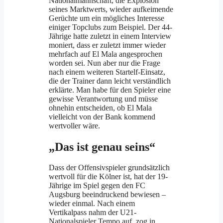
Nationalmannschaft, die Explosion
seines Marktwerts, wieder aufkeimende
Gerüchte um ein mögliches Interesse
einiger Topclubs zum Beispiel. Der 44-
Jährige hatte zuletzt in einem Interview
moniert, dass er zuletzt immer wieder
mehrfach auf El Mala angesprochen
worden sei. Nun aber nur die Frage
nach einem weiteren Startelf-Einsatz,
die der Trainer dann leicht verständlich
erklärte. Man habe für den Spieler eine
gewisse Verantwortung und müsse
ohnehin entscheiden, ob El Mala
vielleicht von der Bank kommend
wertvoller wäre.
„Das ist genau seins“
Dass der Offensivspieler grundsätzlich
wertvoll für die Kölner ist, hat der 19-
Jährige im Spiel gegen den FC
Augsburg beeindruckend bewiesen –
wieder einmal. Nach einem
Vertikalpass nahm der U21-
Nationalspieler Tempo auf, zog in