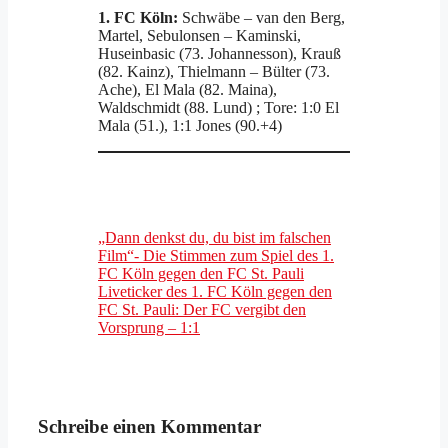
1. FC Köln:
Schwäbe – van den Berg,
Martel, Sebulonsen – Kaminski,
Huseinbasic (73. Johannesson), Krauß
(82. Kainz), Thielmann – Bülter (73.
Ache), El Mala (82. Maina),
Waldschmidt (88. Lund) ; Tore: 1:0 El
Mala (51.), 1:1 Jones (90.+4)
„Dann denkst du, du bist im falschen
Film“- Die Stimmen zum Spiel des 1.
FC Köln gegen den FC St. Pauli
Liveticker des 1. FC Köln gegen den
FC St. Pauli: Der FC vergibt den
Vorsprung – 1:1
Schreibe einen Kommentar