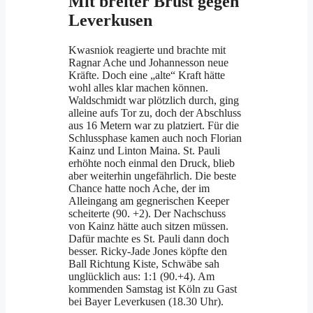
Mit breiter Brust gegen
Leverkusen
Kwasniok reagierte und brachte mit
Ragnar Ache und Johannesson neue
Kräfte. Doch eine „alte“ Kraft hätte
wohl alles klar machen können.
Waldschmidt war plötzlich durch, ging
alleine aufs Tor zu, doch der Abschluss
aus 16 Metern war zu platziert. Für die
Schlussphase kamen auch noch Florian
Kainz und Linton Maina. St. Pauli
erhöhte noch einmal den Druck, blieb
aber weiterhin ungefährlich. Die beste
Chance hatte noch Ache, der im
Alleingang am gegnerischen Keeper
scheiterte (90. +2). Der Nachschuss
von Kainz hätte auch sitzen müssen.
Dafür machte es St. Pauli dann doch
besser. Ricky-Jade Jones köpfte den
Ball Richtung Kiste, Schwäbe sah
unglücklich aus: 1:1 (90.+4). Am
kommenden Samstag ist Köln zu Gast
bei Bayer Leverkusen (18.30 Uhr).