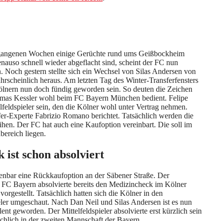
gangenen Wochen einige Gerüchte rund ums Geißbockheim
uso schnell wieder abgeflacht sind, scheint der FC nun
 Noch gestern stellte sich ein Wechsel von Silas Andersen von
scheinlich heraus. Am letzten Tag des Winter-Transferfensters
ölnern nun doch fündig geworden sein. So deuten die Zeichen
homas Kessler wohl beim FC Bayern München bedient. Felipe
lfeldspieler sein, den die Kölner wohl unter Vertrag nehmen.
fer-Experte Fabrizio Romano berichtet. Tatsächlich werden die
ihen. Der FC hat auch eine Kaufoption vereinbart. Die soll im
nbereich liegen.
 ist schon absolviert
ffenbar eine Rückkaufoption an der Säbener Straße. Der
m FC Bayern absolvierte bereits den Medizincheck im Kölner
gestellt. Tatsächlich hatten sich die Kölner in den
ler umgeschaut. Nach Dan Neil und Silas Andersen ist es nun
nt geworden. Der Mittelfeldspieler absolvierte erst kürzlich sein
ächlich in der zweiten Mannschaft der Bayern.