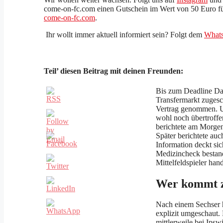
come-on-fc.com einen Gutschein im Wert von 50 Euro 
come-on-fc.com
.
Ihr wollt immer aktuell informiert sein? Folgt dem
Whats
Teil’ diesen Beitrag mit deinen Freunden:
Bis zum Deadline Da
Transfermarkt zuges
Vertrag genommen. Un
wohl noch übertroffe
berichtete am Morgen,
Später berichtete auc
Information deckt sic
Medizincheck bestand
Mittelfeldspieler han
Wer kommt 
Nach einem Sechser 
explizit umgeschaut.
mittlerweile bei Ips