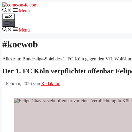
Zum
Inhalt
Menü
springen
Menü
Menü
Menü
#koewob
Alles zum Bundesliga-Spiel des 1. FC Köln gegen den VfL Wolfsbur
Der 1. FC Köln verpflichtet offenbar Feli
2 Februar, 2026
von
Redaktion