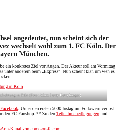
sel angedeutet, nun scheint sich der
vez wechselt wohl zum 1. FC Köln. Der
Bayern München.
e ein konkretes Ziel vor Augen. Der Akteur soll am Vormittag
es unter anderem beim „Express“. Nun scheint klar, um wen es
öcken.
rpflichtung in Köln (Foto: Adam Pretty/GettyImages)
d
Facebook
. Unter den ersten 5000 Instagram Followern verlost
für den FC Fanshop. ** Zu den
Teilnahmebedingungen
und
App-Kanal von come-on-fc.com
.