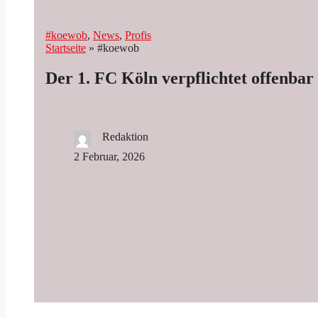
#koewob
, 
News
, 
Profis
Startseite
»
#koewob
Der 1. FC Köln verpflichtet offenbar
Redaktion
2 Februar, 2026