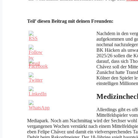
Teil’ diesen Beitrag mit deinen Freunden:
Nachdem in den ver
aufgekommen und gena
nochmal nachzulegen.
BK Häcken als unwahr
2025/26 sollen die K
darauf, dass sich T
Chávez soll der Mitte
Zunächst hatte Trans
Kölner den Spieler le
einstelligen Millione
Medizincheck
Allerdings gibt es o
Mittelfeldspieler vo
Mediapark. Noch am Nachmittag wird der Sechser wohl vor
vergangenen Wochen verstärkt nach einem Mittelfeldspie
eben Felipe Chávez und damit ein vielversprechendes Tale
Debüt beim Rekordmeister. Der 18-Jährige spielt haupts