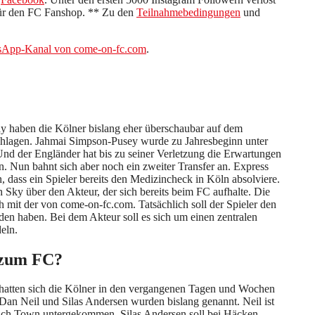
für den FC Fanshop. ** Zu den
Teilnahmebedingungen
und
App-Kanal von come-on-fc.com
.
y haben die Kölner bislang eher überschaubar auf dem
chlagen. Jahmai Simpson-Pusey wurde zu Jahresbeginn unter
d der Engländer hat bis zu seiner Verletzung die Erwartungen
n. Nun bahnt sich aber noch ein zweiter Transfer an. Express
 dass ein Spieler bereits den Medizincheck in Köln absolviere.
h Sky über den Akteur, der sich bereits beim FC aufhalte. Die
h mit der von come-on-fc.com. Tatsächlich soll der Spieler den
en haben. Bei dem Akteur soll es sich um einen zentralen
deln.
zum FC?
hatten sich die Kölner in den vergangenen Tagen und Wochen
 Dan Neil und Silas Andersen wurden bislang genannt. Neil ist
wich Town untergekommen, Silas Andersen soll bei Häcken